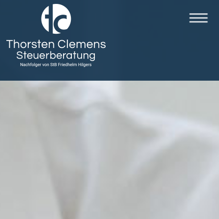
|
|
|