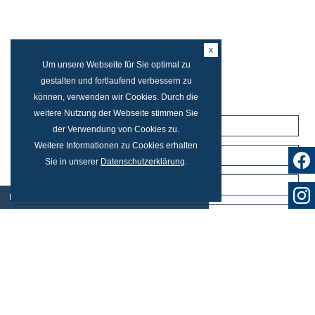
x
Um unsere Webseite für Sie optimal zu
KONTAKT
gestalten und fortlaufend verbessern zu
können, verwenden wir Cookies. Durch die
weitere Nutzung der Webseite stimmen Sie
der Verwendung von Cookies zu.
Weitere Informationen zu Cookies erhalten
Sie in unserer
Datenschutzerklärung
.
Kontakt
|
Impressum
|
Datenschutzerklärung